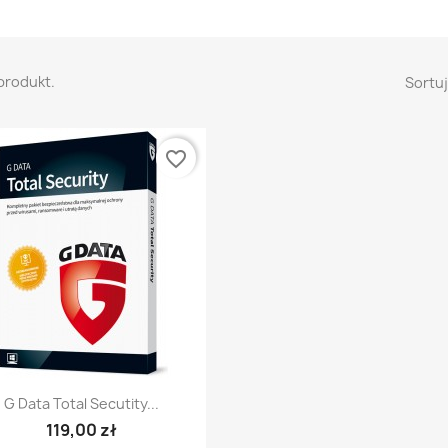
 produkt.
Sortuj
favorite_border
Szybki podgląd

G Data Total Secutity...
119,00 zł