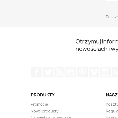
Pokaza
Otrzymuj infor
nowościach i w
Facebook
Twitter
Rss
YouTube
Pinterest
Vimeo
Ins
PRODUKTY
NASZ
Promocje
Koszt
Nowe produkty
Regul
Najczęściej kupowane
Kontak