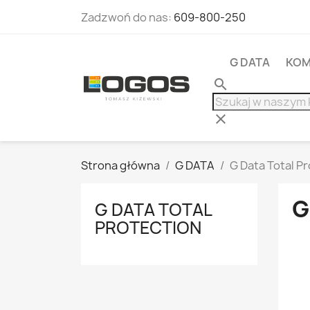
Zadzwoń do nas:
609-800-250
G DATA
KOM
search
clear
Strona główna
G DATA
G Data Total P
G
G DATA TOTAL
PROTECTION