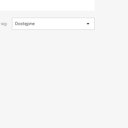

 wg:
Dostępne