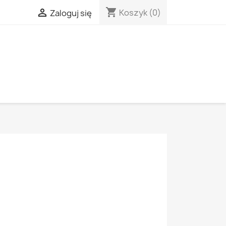
shopping_cart

Koszyk
(0)
Zaloguj się