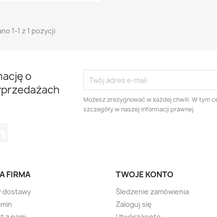
no 1-1 z 1 pozycji
mację o
yprzedażach
Możesz zrezygnować w każdej chwili. W tym ce
szczegóły w naszej informacji prawnej.
tagram
LinkedIn
A FIRMA
TWOJE KONTO
y dostawy
Śledzenie zamówienia
amin
Zaloguj się
t z nami
Utwórz konto