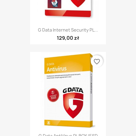
G Data Internet Security PL...
129,00 zł
favorite_border
G Data AntiVirus PL BOX/ESD