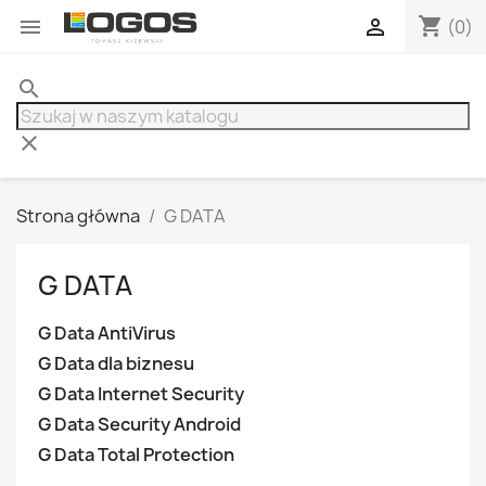
shopping_cart


(0)
search
clear
Strona główna
G DATA
G DATA
G Data AntiVirus
G Data dla biznesu
G Data Internet Security
G Data Security Android
G Data Total Protection