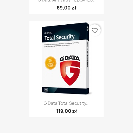
89,00 zł
favorite_border
G Data Total Secutity...
119,00 zł