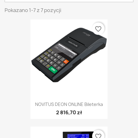
Pokazano 1-7 z 7 pozycji
favorite_border
NOVITUS DEON ONLINE Bileterka
2 816,70 zł
favorite_border