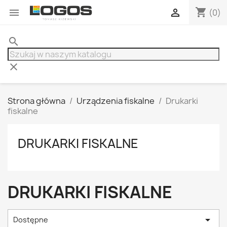
shopping_cart


(0)
search
clear
Strona główna
Urządzenia fiskalne
Drukarki
fiskalne
DRUKARKI FISKALNE
DRUKARKI FISKALNE

Dostępne